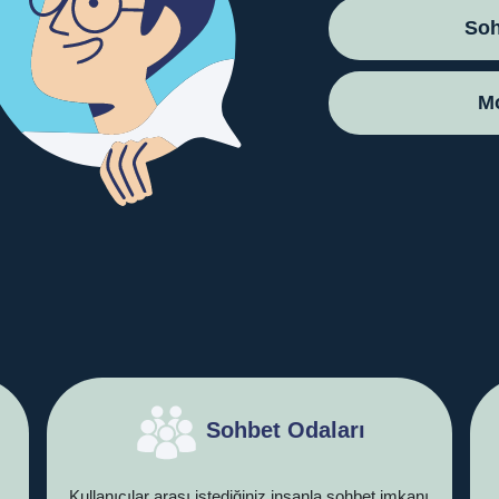
Soh
Mo
Sohbet Odaları
Kullanıcılar arası istediğiniz insanla sohbet imkanı