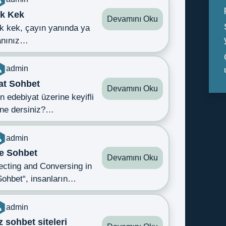
ak Kek
Devamını Oku
ak kek, çayın yanında ya
anınız…
admin
at Sohbet
Devamını Oku
 edebiyat üzerine keyifli
 ne dersiniz?…
admin
e Sohbet
Devamını Oku
ecting and Conversing in
Sohbet“, insanların…
admin
z sohbet siteleri