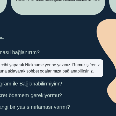
r..
nasıl bağlanırım?
ercihi yaparak Nickname yerine yazınız. Rumuz şifreniz
una tıklayarak sohbet odalarımıza bağlanabilirsiniz.
ram ile Bağlanabilirmiyim?
 ücret ödemem gerekiyormu?
angi bir yaş sınırlaması varmı?