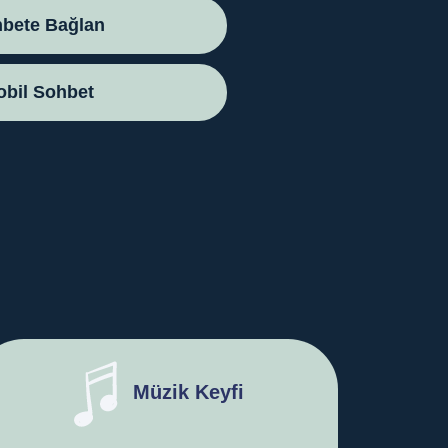
bete Bağlan
bil Sohbet
Müzik Keyfi