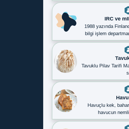
IRC ve mI
1988 yazında Finland
bilgi işlem departm
Tavuk
Tavuklu Pilav Tarifi Ma
Havu
Havuçlu kek, bahar
havucun neml