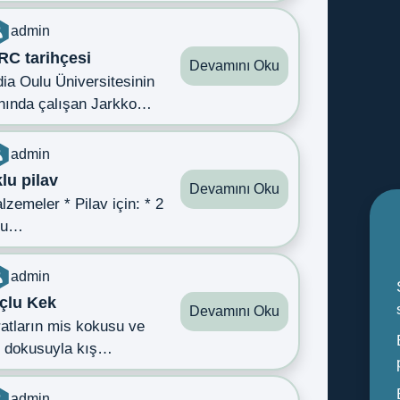
admin
RC tarihçesi
Devamını Oku
ia Oulu Üniversitesinin
anında çalışan Jarkko…
admin
lu pilav
Devamını Oku
lzemeler * Pilav için: * 2
su…
admin
çlu Kek
Devamını Oku
atların mis kokusu ve
i dokusuyla kış…
admin