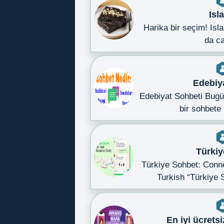
Isl
Harika bir seçim! Isl
da c
Edebiy
Edebiyat Sohbeti Bugün
bir sohbete
Türkiy
Türkiye Sohbet: Conn
Turkish “Türkiye 
En iyi ücretsi