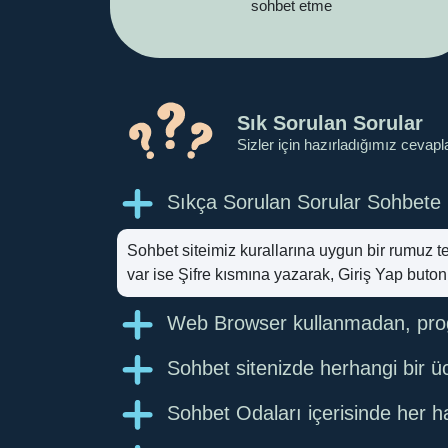
sohbet etme
Sık Sorulan Sorular
Sizler için hazırladığımız cevapla
Sıkça Sorulan Sorular Sohbete 
Sohbet siteimiz kurallarına uygun bir rumuz t
var ise Şifre kısmına yazarak, Giriş Yap buton
Web Browser kullanmadan, prog
Sohbet sitenizde herhangi bir
Sohbet Odaları içerisinde her h