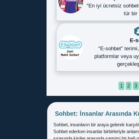
“En iyi ücretsiz sohbet
tür bi
E-s
“E-sohbet” terimi,
platformlar veya uy
gerçekleş
1
2
3
Sohbet: İnsanlar Arasında K
Sohbet, insanların bir araya gelerek karşılıkl
Sohbet ederken insanlar birbirleriyle anlamlı 
sırasında kişiler arasında samimi bir bağ ol