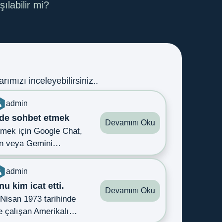
şılabilir mi?
rımızı inceleyebilirsiniz..
admin
de sohbet etmek
Devamını Oku
tmek için Google Chat,
an veya Gemini…
admin
u kim icat etti.
Devamını Oku
 Nisan 1973 tarihinde
de çalışan Amerikalı…