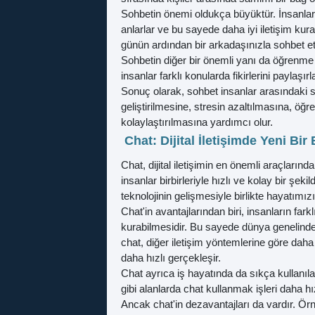
Sohbetin önemi oldukça büyüktür. İnsanlar soh
anlarlar ve bu sayede daha iyi iletişim kura
günün ardından bir arkadaşınızla sohbet etm
Sohbetin diğer bir önemli yanı da öğrenme
insanlar farklı konularda fikirlerini paylaşı
Sonuç olarak, sohbet insanlar arasındaki sıc
geliştirilmesine, stresin azaltılmasına, ö
kolaylaştırılmasına yardımcı olur.
Chat: Dijital İletişimde Yeni Bir
Chat, dijital iletişimin en önemli araçların
insanlar birbirleriyle hızlı ve kolay bir şeki
teknolojinin gelişmesiyle birlikte hayatımız
Chat'in avantajlarından biri, insanların farkl
kurabilmesidir. Bu sayede dünya genelindeki 
chat, diğer iletişim yöntemlerine göre daha 
daha hızlı gerçekleşir.
Chat ayrıca iş hayatında da sıkça kullanılan 
gibi alanlarda chat kullanmak işleri daha hızl
Ancak chat'in dezavantajları da vardır. Örne