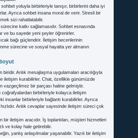
bet yoluyla birbirleriyle tanışır, birbirlerini daha iyi
rlar. Ayrıca sohbet insana moral de verir. Stresli bir
ek sizi rahatlatabilir.
 sürecine katkı sağlamasıdır. Sohbet esnasında
rlar ve bu sayede yeni şeyler öğrenirler.
ak bağı güçlendirir. İletişim becerilerinin
ğrenme sürecine ve sosyal hayatta yer almanın
 Boyut
dan biridir. Anlık mesajlaşma uygulamaları aracılığıyla
lde iletişim kurabilirler. Chat, özellikle günümüzde
ın vazgeçilmez bir parçası haline gelmiştir.
ı coğrafyalardan birbirleriyle kolayca iletişim
insanlar birbirleriyle bağlantı kurabilirler. Ayrıca
hızlıdır. Anlık cevaplar sayesinde iletişim süreci çok
bir iletişim aracıdır. İş toplantıları, müşteri hizmetleri
ı ve kolay hale getirebilir.
ğin, yanlış anlaşılmalar yaşanabilir. Yazılı bir iletişim