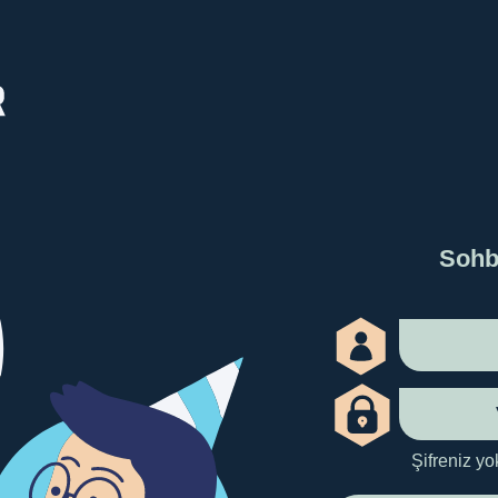
Sohb
Şifreniz yo