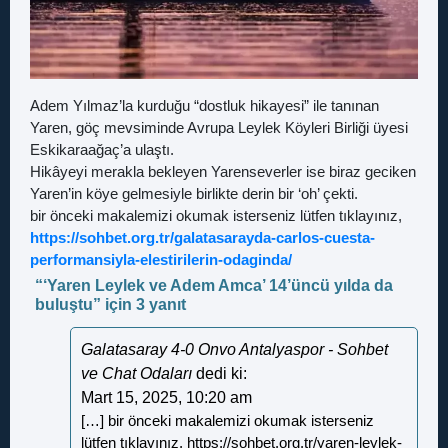
Adem Yılmaz’la kurduğu “dostluk hikayesi” ile tanınan
Yaren, göç mevsiminde Avrupa Leylek Köyleri Birliği üyesi
Eskikaraağaç’a ulaştı.
Hikâyeyi merakla bekleyen Yarenseverler ise biraz geciken
Yaren’in köye gelmesiyle birlikte derin bir ‘oh’ çekti.
bir önceki makalemizi okumak isterseniz lütfen tıklayınız,
https://sohbet.org.tr/galatasarayda-carlos-cuesta-
performansiyla-elestirilerin-odaginda/
“‘Yaren Leylek ve Adem Amca’ 14’üncü yılda da
buluştu” için 3 yanıt
Galatasaray 4-0 Onvo Antalyaspor - Sohbet
ve Chat Odaları
dedi ki:
Mart 15, 2025, 10:20 am
[…] bir önceki makalemizi okumak isterseniz
lütfen tıklayınız,
https://sohbet.org.tr/yaren-leylek-