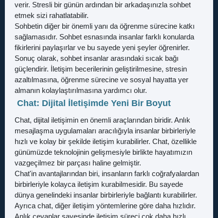
verir. Stresli bir günün ardından bir arkadaşınızla sohbet
etmek sizi rahatlatabilir.
Sohbetin diğer bir önemli yanı da öğrenme sürecine katkı
sağlamasıdır. Sohbet esnasında insanlar farklı konularda
fikirlerini paylaşırlar ve bu sayede yeni şeyler öğrenirler.
Sonuç olarak, sohbet insanlar arasındaki sıcak bağı
güçlendirir. İletişim becerilerinin geliştirilmesine, stresin
azaltılmasına, öğrenme sürecine ve sosyal hayatta yer
almanın kolaylaştırılmasına yardımcı olur.
Chat: Dijital İletişimde Yeni Bir Boyut
Chat, dijital iletişimin en önemli araçlarından biridir. Anlık
mesajlaşma uygulamaları aracılığıyla insanlar birbirleriyle
hızlı ve kolay bir şekilde iletişim kurabilirler. Chat, özellikle
günümüzde teknolojinin gelişmesiyle birlikte hayatımızın
vazgeçilmez bir parçası haline gelmiştir.
Chat'in avantajlarından biri, insanların farklı coğrafyalardan
birbirleriyle kolayca iletişim kurabilmesidir. Bu sayede
dünya genelindeki insanlar birbirleriyle bağlantı kurabilirler.
Ayrıca chat, diğer iletişim yöntemlerine göre daha hızlıdır.
Anlık cevaplar sayesinde iletişim süreci çok daha hızlı