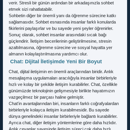
verir. Stresli bir günün ardından bir arkadaşınızla sohbet
etmek sizi rahatlatabilir.
Sohbetin diğer bir önemli yanı da öğrenme sürecine katkı
sağlamasıdır. Sohbet esnasında insanlar farklı konularda
fikirlerini paylaşırlar ve bu sayede yeni şeyler öğrenirler.
Sonuç olarak, sohbet insanlar arasındaki sıcak bağı
güçlendirir. İletişim becerilerinin geliştirilmesine, stresin
azaltılmasına, öğrenme sürecine ve sosyal hayatta yer
almanın kolaylaştırılmasına yardımcı olur.
Chat: Dijital İletişimde Yeni Bir Boyut
Chat, dijital iletişimin en önemli araçlarından biridir. Anlık
mesajlaşma uygulamaları aracılığıyla insanlar birbirleriyle
hızlı ve kolay bir şekilde iletişim kurabilirler. Chat, özellikle
günümüzde teknolojinin gelişmesiyle birlikte hayatımızın
vazgeçilmez bir parçası haline gelmiştir.
Chat'in avantajlarından biri, insanların farklı coğrafyalardan
birbirleriyle kolayca iletişim kurabilmesidir. Bu sayede
dünya genelindeki insanlar birbirleriyle bağlantı kurabilirler.
Ayrıca chat, diğer iletişim yöntemlerine göre daha hızlıdır.
Anlık cevaplar sayesinde iletişim süreci çok daha hızlı