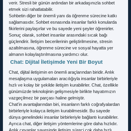
verir. Stresli bir günün ardından bir arkadaşınızla sohbet
etmek sizi rahatlatabilir.
Sohbetin diğer bir önemli yanı da öğrenme sürecine katkı
sağlamasıdır. Sohbet esnasında insanlar farklı konularda
fikirlerini paylaşırlar ve bu sayede yeni şeyler öğrenirler.
Sonuç olarak, sohbet insanlar arasındaki sıcak bağı
güçlendirir. İletişim becerilerinin geliştirilmesine, stresin
azaltılmasına, öğrenme sürecine ve sosyal hayatta yer
almanın kolaylaştırılmasına yardımcı olur.
Chat: Dijital İletişimde Yeni Bir Boyut
Chat, dijital iletişimin en önemli araçlarından biridir. Anlık
mesajlaşma uygulamaları aracılığıyla insanlar birbirleriyle
hızlı ve kolay bir şekilde iletişim kurabilirler. Chat, özellikle
günümüzde teknolojinin gelişmesiyle birlikte hayatımızın
vazgeçilmez bir parçası haline gelmiştir.
Chat'in avantajlarından biri, insanların farklı coğrafyalardan
birbirleriyle kolayca iletişim kurabilmesidir. Bu sayede
dünya genelindeki insanlar birbirleriyle bağlantı kurabilirler.
Ayrıca chat, diğer iletişim yöntemlerine göre daha hızlıdır.
Anlık cevaplar sayesinde iletişim süreci çok daha hızlı