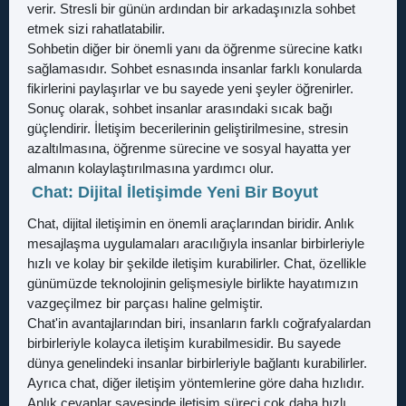
verir. Stresli bir günün ardından bir arkadaşınızla sohbet
etmek sizi rahatlatabilir.
Sohbetin diğer bir önemli yanı da öğrenme sürecine katkı
sağlamasıdır. Sohbet esnasında insanlar farklı konularda
fikirlerini paylaşırlar ve bu sayede yeni şeyler öğrenirler.
Sonuç olarak, sohbet insanlar arasındaki sıcak bağı
güçlendirir. İletişim becerilerinin geliştirilmesine, stresin
azaltılmasına, öğrenme sürecine ve sosyal hayatta yer
almanın kolaylaştırılmasına yardımcı olur.
Chat: Dijital İletişimde Yeni Bir Boyut
Chat, dijital iletişimin en önemli araçlarından biridir. Anlık
mesajlaşma uygulamaları aracılığıyla insanlar birbirleriyle
hızlı ve kolay bir şekilde iletişim kurabilirler. Chat, özellikle
günümüzde teknolojinin gelişmesiyle birlikte hayatımızın
vazgeçilmez bir parçası haline gelmiştir.
Chat'in avantajlarından biri, insanların farklı coğrafyalardan
birbirleriyle kolayca iletişim kurabilmesidir. Bu sayede
dünya genelindeki insanlar birbirleriyle bağlantı kurabilirler.
Ayrıca chat, diğer iletişim yöntemlerine göre daha hızlıdır.
Anlık cevaplar sayesinde iletişim süreci çok daha hızlı