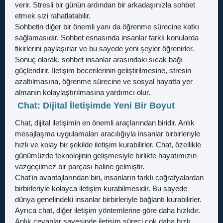
verir. Stresli bir günün ardından bir arkadaşınızla sohbet
etmek sizi rahatlatabilir.
Sohbetin diğer bir önemli yanı da öğrenme sürecine katkı
sağlamasıdır. Sohbet esnasında insanlar farklı konularda
fikirlerini paylaşırlar ve bu sayede yeni şeyler öğrenirler.
Sonuç olarak, sohbet insanlar arasındaki sıcak bağı
güçlendirir. İletişim becerilerinin geliştirilmesine, stresin
azaltılmasına, öğrenme sürecine ve sosyal hayatta yer
almanın kolaylaştırılmasına yardımcı olur.
Chat: Dijital İletişimde Yeni Bir Boyut
Chat, dijital iletişimin en önemli araçlarından biridir. Anlık
mesajlaşma uygulamaları aracılığıyla insanlar birbirleriyle
hızlı ve kolay bir şekilde iletişim kurabilirler. Chat, özellikle
günümüzde teknolojinin gelişmesiyle birlikte hayatımızın
vazgeçilmez bir parçası haline gelmiştir.
Chat'in avantajlarından biri, insanların farklı coğrafyalardan
birbirleriyle kolayca iletişim kurabilmesidir. Bu sayede
dünya genelindeki insanlar birbirleriyle bağlantı kurabilirler.
Ayrıca chat, diğer iletişim yöntemlerine göre daha hızlıdır.
Anlık cevaplar sayesinde iletişim süreci çok daha hızlı